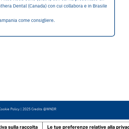
thera Dental (Canada) con cui collabora e in Brasile
Campania come consigliere.
Cookie Policy
|
2025 Credits @WNDR
iva sulla raccolta
Le tue preferenze relative alla priva