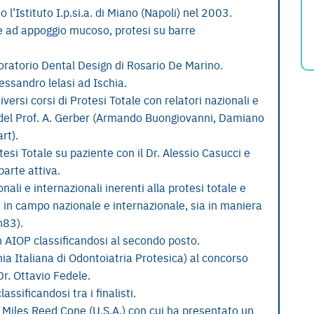
l’Istituto I.p.si.a. di Miano (Napoli) nel 2003.
e ad appoggio mucoso, protesi su barre
boratorio Dental Design di Rosario De Marino.
essandro lelasi ad Ischia.
versi corsi di Protesi Totale con relatori nazionali e
 del Prof. A. Gerber (Armando Buongiovanni, Damiano
rt).
esi Totale su paziente con il Dr. Alessio Casucci e
parte attiva.
onali e internazionali inerenti alla protesi totale e
i in campo nazionale e internazionale, sia in maniera
n83).
n AIOP classificandosi al secondo posto.
a Italiana di Odontoiatria Protesica) al concorso
Dr. Ottavio Fedele.
ssificandosi tra i finalisti.
. Miles Reed Cone (U.S.A.) con cui ha presentato un