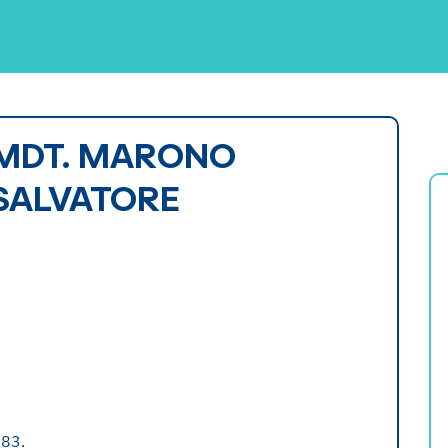
MDT. MARONO
SALVATORE
983.