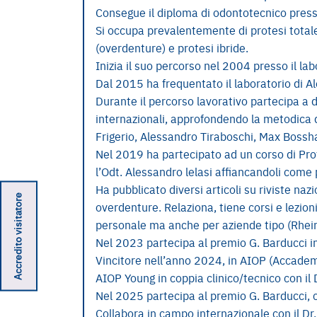
Consegue il diploma di odontotecnico presso 
Si occupa prevalentemente di protesi total
(overdenture) e protesi ibride.
Inizia il suo percorso nel 2004 presso il la
Dal 2015 ha frequentato il laboratorio di Al
Durante il percorso lavorativo partecipa a di
internazionali, approfondendo la metodica
Frigerio, Alessandro Tiraboschi, Max Bossha
Nel 2019 ha partecipato ad un corso di Prot
l’Odt. Alessandro lelasi affiancandoli come 
Ha pubblicato diversi articoli su riviste nazi
Accredito visitatore
overdenture. Relaziona, tiene corsi e lezion
personale ma anche per aziende tipo (Rhei
Nel 2023 partecipa al premio G. Barducci i
Vincitore nell’anno 2024, in AIOP (Accademi
AIOP Young in coppia clinico/tecnico con il 
Nel 2025 partecipa al premio G. Barducci, cla
Collabora in campo internazionale con il Dr