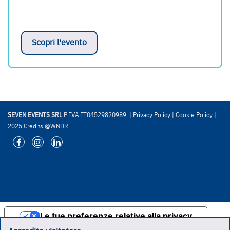
Scopri l'evento
SEVEN EVENTS SRL
P.IVA IT04529820989 |
Privacy Policy
|
Cookie Policy
|
2025 Credits @WNDR
Le tue preferenze relative alla privacy