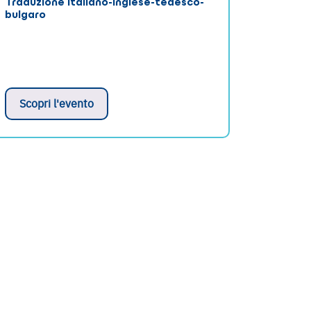
Traduzione italiano-inglese-tedesco-
bulgaro
Scopri l'evento