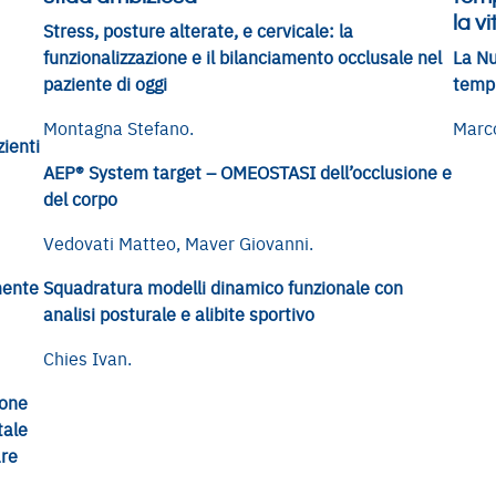
la vi
Stress, posture alterate, e cervicale: la
funzionalizzazione e il bilanciamento occlusale nel
La Nu
paziente di oggi
tempi
Montagna Stefano.
Marco
zienti
AEP® System target – OMEOSTASI dell’occlusione e
del corpo
Vedovati Matteo, Maver Giovanni.
mente
Squadratura modelli dinamico funzionale con
analisi posturale e alibite sportivo
Chies Ivan.
ione
tale
are