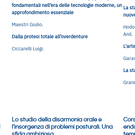
fondamentali nell’era delle tecnologie moderne, un
La st
approfondimento essenziale
nuove
Maestri Giulio.
Hodor
Anil.
Dalla protesi totale all’overdenture
L’art
Ciccarelli Luigi.
Garav
La st
Gran
Lo studio della disarmonia orale e
Cors
l
l’insorgenza di problemi posturali. Una
endo
sfida ambiziosa
temp