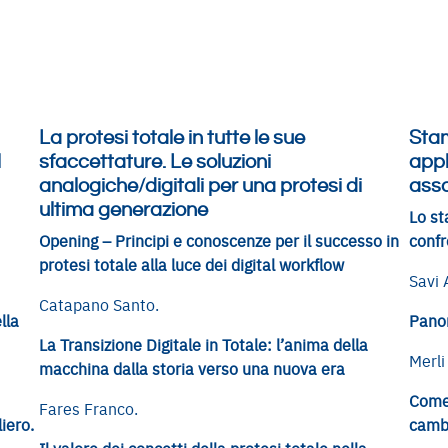
La protesi totale in tutte le sue
Stam
l
sfaccettature. Le soluzioni
appl
analogiche/digitali per una protesi di
asso
ultima generazione
Lo st
Opening – Principi e conoscenze per il successo in
confr
protesi totale alla luce dei digital workflow
Savi 
Catapano Santo.
lla
Panor
La Transizione Digitale in Totale: l’anima della
Merli
macchina dalla storia verso una nuova era
Come 
Fares Franco.
iero.
cambi