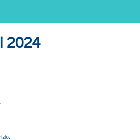
ri 2024
y
izio,