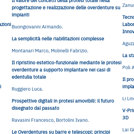
Il valore dei concetti della protesi totale nella
Zanu
progettazione e realizzazione delle overdenture su
impianti
Tecno
azioni
Labor
Buongiovanni Armando.
Innov
La semplicità nelle riabilitazioni complesse
Aguzz
Montanari Marco, Molinelli Fabrizio.
La st
Il ripristino estetico-funzionale mediante le protesi
Poli 
overdenture a supporto implantare nei casi di
edentulia totale
Il pr
i
impla
Ruggiero Luca.
Li Li
Prospettive digitali in protesi amovibili: il futuro
disegnato dal passato
V-Pri
3D
Ravasini Francesco, Bortolini Ivano.
Lai G
Le Overdentures su barre e telescopi; principi